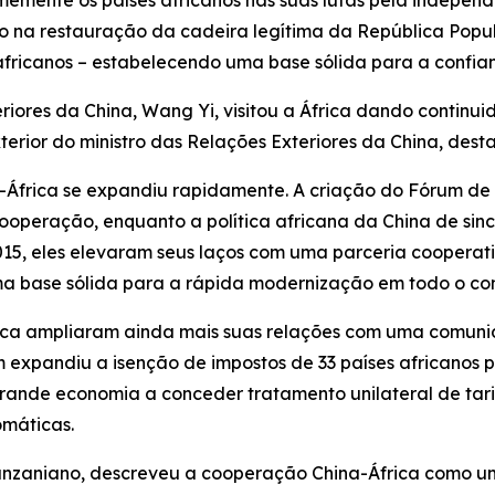
memente os países africanos nas suas lutas pela independ
ivo na restauração da cadeira legítima da República Popu
 africanos – estabelecendo uma base sólida para a confia
teriores da China, Wang Yi, visitou a África dando contin
terior do ministro das Relações Exteriores da China, des
-África se expandiu rapidamente. A criação do Fórum d
ooperação, enquanto a política africana da China de sinc
 2015, eles elevaram seus laços com uma parceria coopera
 base sólida para a rápida modernização em todo o cont
ica ampliaram ainda mais suas relações com uma comuni
expandiu a isenção de impostos de 33 países africanos pa
grande economia a conceder tratamento unilateral de tari
omáticas.
nzaniano, descreveu a cooperação China-África como um 