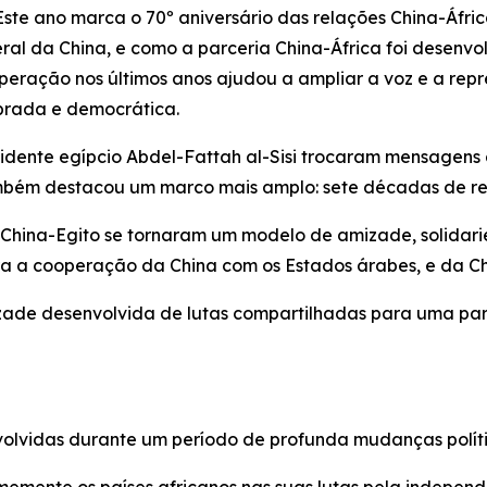
e ano marca o 70º aniversário das relações China-Áfric
geral da China, e como a parceria China-África foi desenv
ação nos últimos anos ajudou a ampliar a voz e a repres
brada e democrática.
esidente egípcio Abdel-Fattah al-Sisi trocaram mensagen
também destacou um marco mais amplo: sete décadas de re
es China-Egito se tornaram um modelo de amizade, solida
 a cooperação da China com os Estados árabes, e da Chi
izade desenvolvida de lutas compartilhadas para uma pa
olvidas durante um período de profunda mudanças políti