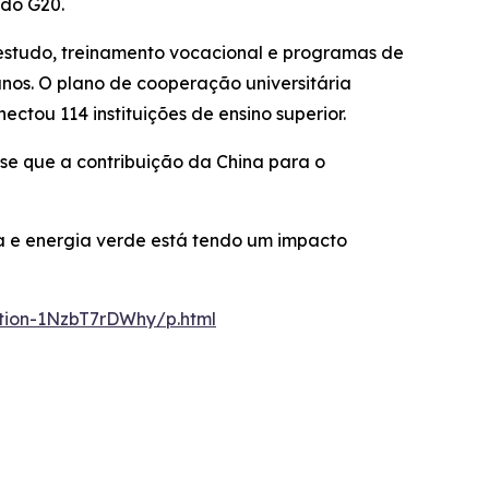
 do G20.
e estudo, treinamento vocacional e programas de
anos. O plano de cooperação universitária
ectou 114 instituições de ensino superior.
isse que a contribuição da China para o
a e energia verde está tendo um impacto
ation-1NzbT7rDWhy/p.html