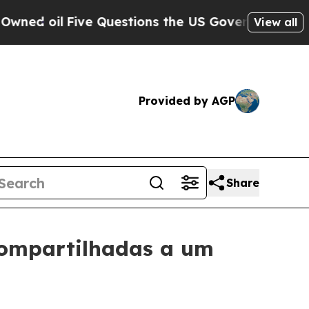
l
Five Questions the US Government Should Answ
View all
Provided by AGP
Share
 compartilhadas a um