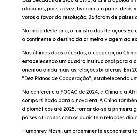
Das décadas de 1950 a 1970, a China apoiou fir
africanas, por sua vez, tiveram um papel decis
votos a favor da resolução, 26 foram de países
No início deste ano, o ministro das Relações Ex
o continente o destino da primeira viagem ao ex
Nas últimas duas décadas, a cooperação China
estabelecendo um quadro institucional para a c
orientou ainda mais as relações bilaterais. Em
"Dez Planos de Cooperação", estabelecendo uma
Na conferência FOCAC de 2024, a China e a Áfr
compartilhado para a nova era. A China também 
diplomáticos até 2025, tornando-se a primeira 
países africanos com os quais tem relações dipl
Humphrey Moshi, um proeminente economista ta