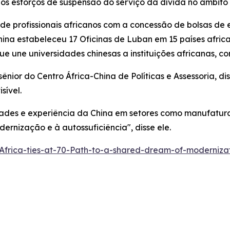
 os esforços de suspensão do serviço da dívida no âmbito
s de profissionais africanos com a concessão de bolsas d
hina estabeleceu 17 Oficinas de Luban em 15 países afric
ue une universidades chinesas a instituições africanas, con
ênior do Centro África-China de Políticas e Assessoria, d
sível.
ades e experiência da China em setores como manufatur
rnização e à autossuficiência", disse ele.
Africa-ties-at-70-Path-to-a-shared-dream-of-moderniz