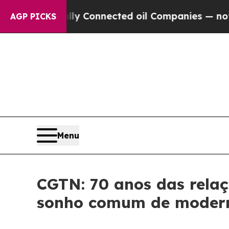
litically Connected oil Companies — not Taxpaye
AGP PICKS
Menu
CGTN: 70 anos das relaç
sonho comum de moder