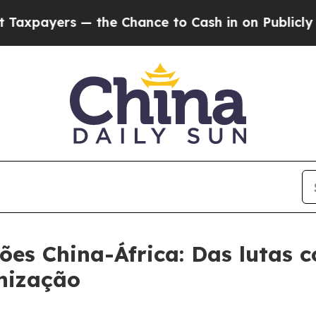
rs — the Chance to Cash in on Publicly Owned oi
ões China-África: Das lutas
nização