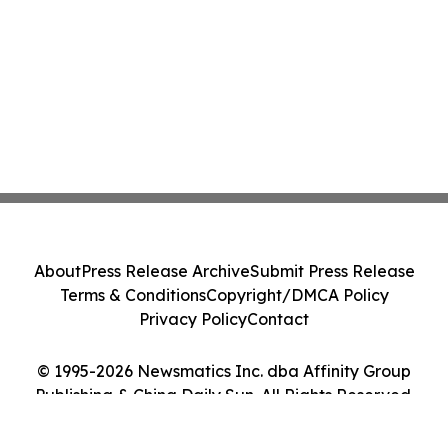
About
Press Release Archive
Submit Press Release
Terms & Conditions
Copyright/DMCA Policy
Privacy Policy
Contact
© 1995-2026 Newsmatics Inc. dba Affinity Group
Publishing & China Daily Sun. All Rights Reserved.
Cookie Settings / Your Privacy Choices